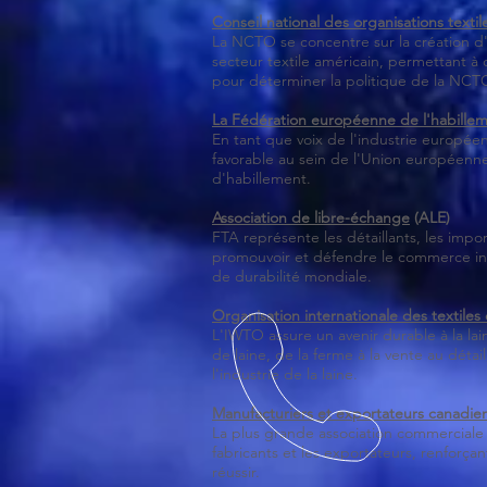
Conseil national des organisations textil
La NCTO se concentre sur la création d'a
secteur textile américain, permettant à
pour déterminer la politique de la NCT
La Fédération européenne de l'habilleme
En tant que voix de l'industrie europé
favorable au sein de l'Union européenne 
d'habillement.
Association de libre-échange
(ALE)
FTA représente les détaillants, les imp
promouvoir et défendre le commerce inte
de durabilité mondiale.
Organisation internationale des textiles 
L'IWTO assure un avenir durable à la la
de laine, de la ferme à la vente au détai
l'industrie de la laine.
Manufacturiers et exportateurs canadie
La plus grande association commerciale 
fabricants et les exportateurs, renforçan
réussir.