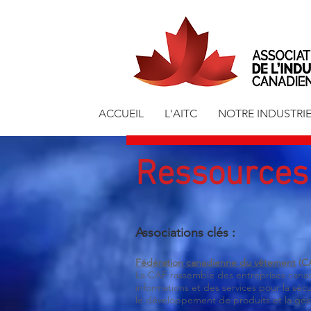
ACCUEIL
L'AITC
NOTRE INDUSTRI
Ressources
Associations clés :
Fédération canadienne du vêtement
(C
La CAF rassemble des entreprises canadi
informations et des services pour la séc
le développement de produits et la ges