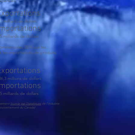
adiennes :
Exportations
,1 milliard de dollars
Importations
,5 milliards de dollars
ommerciales 2016 sur les
t les exportations de produits
Exportations
86,3 millions de dollars
Importations
,5 milliards de dollars
usement
fournie par Statistiques
de l'industrie
 gouvernement du Canada)