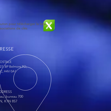
outon pour télécharger la liste
ociations de clés
RESSE
POSTALE
27, BP Belmore PO,
QC, H4V 0A1
DDRESS
eau, bureau 700
N, K1N 8S7