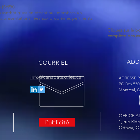
s
(SYFA)
sus synthétiques en offrant aux membres un
s présentations liées aux problèmes pertinents
Cliquez sur le b
complète des ass
ADD
COURRIEL
info@canadatextiles.ca
ADRESSE 
PO Box 550
Montréal, 
OFFICE A
Publicité
1, rue Rid
Ottawa, O