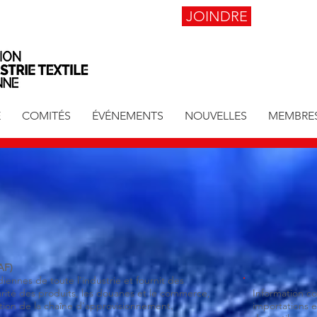
JOINDRE
E
COMITÉS
ÉVÉNEMENTS
NOUVELLES
MEMBRE
AF)
ennes de toute l'industrie et fournit des
urité des produits, les douanes et le commerce,
Information co
tion de la chaîne d'approvisionnement.
importations e