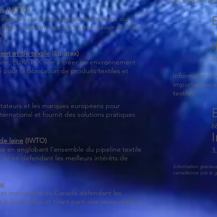
de textile can
es
(NCTO)
lliances pour faire avancer les intérêts du
 chaque segment de l'industrie d'avoir un vote
1
O.
nt et du textile
(Euratex)
2
enne, EURATEX vise à créer un environnement
pour la fabrication de produits textiles et
Informations c
importations e
textiles :
ortateurs et les marques européens pour
rnational et fournit des solutions pratiques
6
de laine
(IWTO)
ine en englobant l'ensemble du pipeline textile
3
l, et en défendant les meilleurs intérêts de
Information gracie
canadienne (via le
ns
et industrielle du Canada défendant les
t le leadership et tirant parti des réseaux pour